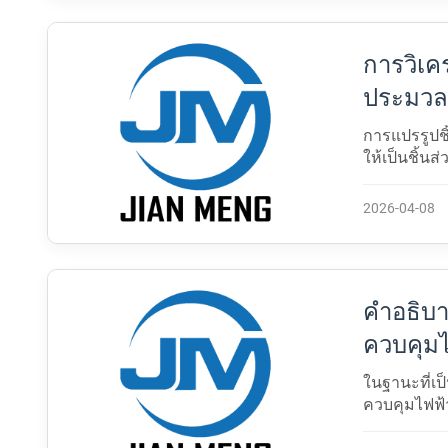
การวิเค
ประมวลผ
ว่างเปล่
การแปรรูปชิ
ให้เป็นชิ้นส
วัสดุวิศวกร
2026-04-08
คําอธิบ
ควบคุมไ
การจัดส
ในฐานะที่เ
ควบคุมไฟฟ
งานของอุปก