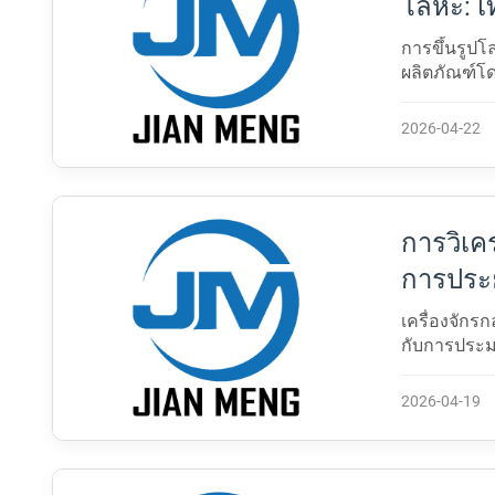
โลหะ: 
การขึ้นรูปโ
ผลิตภัณฑ์โ
ทางกายภาพห
รบ$...
2026-04-22
การวิเค
การประย
ความแม
เครื่องจักร
กับการประม
กระบวนการที
2026-04-19