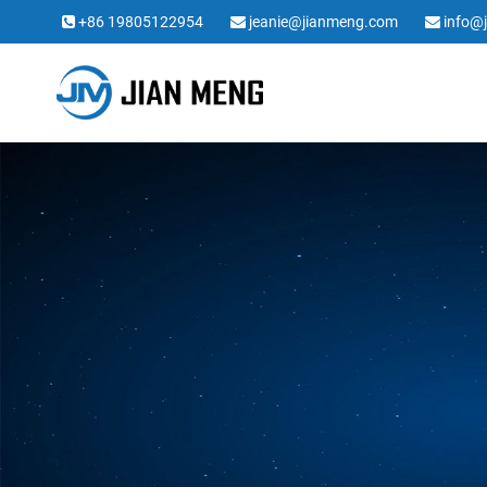
+86 19805122954
jeanie@jianmeng.com
info@