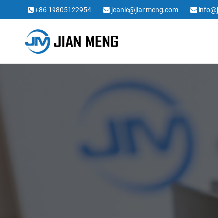
+86 19805122954
jeanie@jianmeng.com
info@