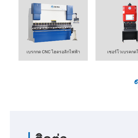
เบรกกด CNC ไฮดรอลิกไฟฟ้า
เซอร์โวเบรคกดไ