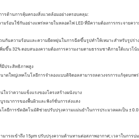
การด้านการคุ้มครองสิ่งแวดล้อมอย่างครอบคลุม:
รนําความร้อนใช้กันอย่างแพร่หลายในหลอดไฟ LED ที่มีความต้องการกระจายคว
วนกันความร้อนและความยืดหยุ่นในการฉีดขึ้นรูปทําให้เหมาะสําหรับรูปร่างพื
โพสิตได้เพิ่มขึ้น 32% ตอบสนองความต้องการความงามตามธรรมชาติภายใต้แนวโน
่มีประสิทธิภาพสูง
ลิตขนาดใหญ่เทคโนโลยีการจําลองแบบดิจิตอลสามารถลดวงจรการแก้จุดบกพร่อ
ให้แน่ใจว่าความแข็งแรงของโครงสร้างผนังบาง
ารบูรณาการของพื้นผิวและฟังก์ชั่นการส่งแสง
ลยีการขัดอัตโนมัติช่วยปรับปรุงความแม่นยําในการประมวลผลเป็น ± 0.0
์สามารถเข้าถึง 15μm ปรับปรุงความต้านทานต่อสภาพอากาศ; เวลาในการบ่มด้ว