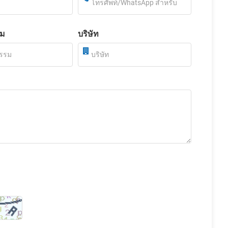
รม
บริษัท