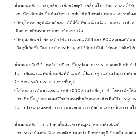
ขั้นตอนหลัก 2: กลยุทธ์การเลือกวัสดุขับเคลื่อนโดยวิทยาศาสตร์วัสดุ
การเลือกวัสดุจําเป็นต้องพิจารณาประสิทธิภาพต้นทุนและความต้อง
- วัสดุโลหะ: อลูมิเนียมอัลลอยด์ที่มีข้อดีของน้ําหนักเบาและกา
เลือกแรกสําหรับสถานการณ์กลางแจ้ง
- วัสดุพอลิเมอร์: พลาสติกวิศวกรรมเช่น ABS และ PC มีคุณสมบัติฉน
- วัสดุที่เกิดขึ้นใหม่: กรณีการประยุกต์ใช้วัสดุไม้ไผ่ - ไม้คอม
ขั้นตอนหลักที่ 3: เทคโนโลยีการขึ้นรูปและการประมวลผลที่แม่นยําที
1.การพัฒนาแม่พิมพ์: แม่พิมพ์ที่แม่นยําเป็นรากฐานสําหรับการผ
2.นวัตกรรมในกระบวนการขึ้นรูป:
- ใช้หล่อแรงดันสูงและแกะสลัก CNC สําหรับที่อยู่อาศัยโลหะเพื่อ
- การฉีดขึ้นรูปแบบสองสีใช้สําหรับชิ้นส่วนพลาสติกเพื่อให้บรรลุก
3.การประมวลผลหลังการประมวลผล: การตัดด้วยเลเซอร์และเทคโนโ
ขั้นตอนหลัก 4: การรักษาพื้นผิวเพื่อเพิ่มมูลค่าของผลิตภัณฑ์
- การรักษาป้องกัน: ฟิล์มออกซิเดชันอะโนดิกของอลูมิเนียมอัลลอยด