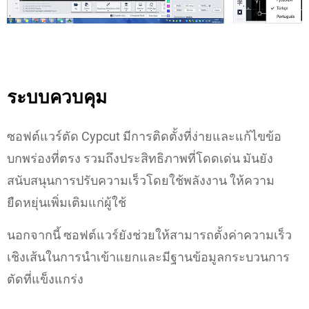
ระบบควบคุม
ซอฟต์แวร์ตัด Cypcut มีการติดตั้งที่ง่ายและแก้ไขข้อ
บกพร่องที่ตรง รวมถึงประสิทธิภาพที่โดดเด่น มันยัง
สนับสนุนการปรับความเร็วโดยใช้พลังงาน ให้ความ
ยืดหยุ่นเพิ่มเติมแก่ผู้ใช้
นอกจากนี้ ซอฟต์แวร์ยังช่วยให้สามารถตั้งค่าความเร็ว
เชิงเส้นในการนําเข้าแยกและมีฐานข้อมูลกระบวนการ
ตัดที่แข็งแกร่ง