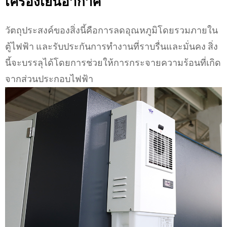
เครื่องเย็นอากาศ
วัตถุประสงค์ของสิ่งนี้คือการลดอุณหภูมิโดยรวมภายใน
ตู้ไฟฟ้า และรับประกันการทํางานที่ราบรื่นและมั่นคง สิ่ง
นี้จะบรรลุได้โดยการช่วยให้การกระจายความร้อนที่เกิด
จากส่วนประกอบไฟฟ้า