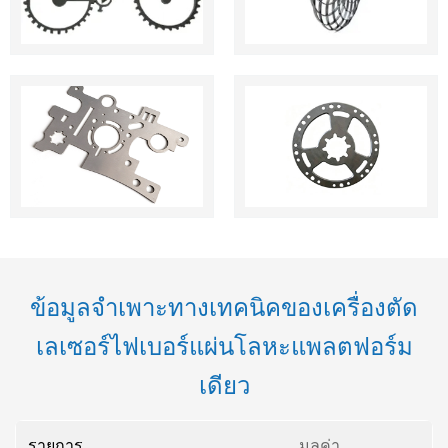
ข้อมูลจำเพาะทางเทคนิคของเครื่องตัด
เลเซอร์ไฟเบอร์แผ่นโลหะแพลตฟอร์ม
เดียว
รายการ
มูลค่า