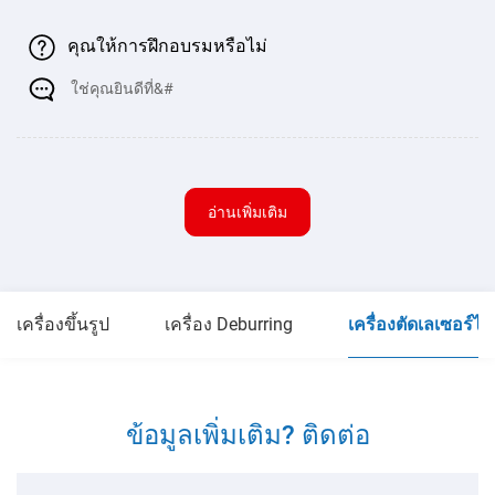
คุณให้การฝึกอบรมหรือไม่
ใช่คุณยินดีที่&#
อ่านเพิ่มเติม
เครื่องขึ้นรูป
เครื่อง Deburring
เครื่องตัดเลเซอร์ไฟ
ข้อมูลเพิ่มเติม? ติดต่อ