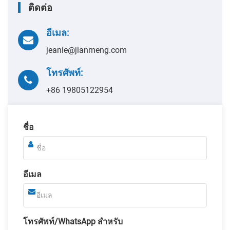
ติดต่อ
อีเมล:
jeanie@jianmeng.com
โทรศัพท์:
+86 19805122954
ชื่อ
อีเมล
โทรศัพท์/WhatsApp สำหรับ