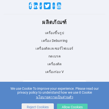
Twitter
ผลิตภัณฑ์
เครื่องขึ้นรูป
เครื่อง Deburring
เครื่องตัดเลเซอร์ไฟเบอร์
กดเบรค
เครื่องตัด
เครื่องร่อง V
English
We use Cookie To improve your experience. Please read our
privacy policy to understand how we use it Cookie
นโยบายความเป็นส่วนตัว
Reject Cookies
Allow Cookies
© 2018 Jianmeng อุปกรณ์อัจฉริยะ (Taizhou) Co., Ltd. สงวนสิทธิทั้งหมด