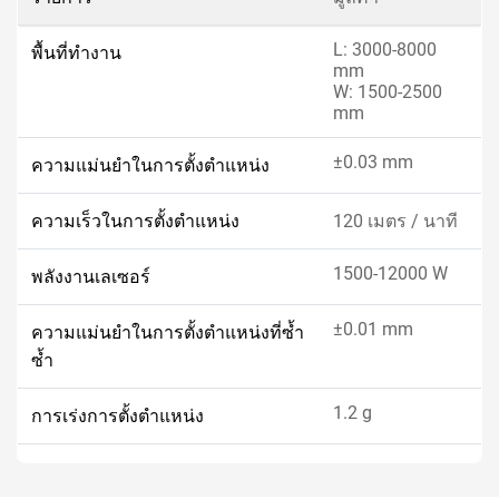
L: 3000-8000
พื้นที่ทำงาน
mm
W: 1500-2500
mm
±0.03 mm
ความแม่นยำในการตั้งตำแหน่ง
ความเร็วในการตั้งตำแหน่ง
120 เมตร / นาที
1500-12000 W
พลังงานเลเซอร์
±0.01 mm
ความแม่นยำในการตั้งตำแหน่งที่ซ้ำ
ซ้ำ
1.2 g
การเร่งการตั้งตำแหน่ง