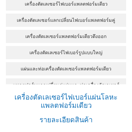
เครื่องตัดเลเซอร์ไฟเบอร์แพลตฟอร์มเดียว
เครื่องตัดเลเซอร์แลกเปลี่ยนไฟเบอร์แพลตฟอร์มคู่
เครื่องตัดเลเซอร์แพลตฟอร์มเดียวดึงออก
เครื่องตัดเลเซอร์ไฟเบอร์รูปแบบใหญ่
แผ่นและท่อเครื่องตัดเลเซอร์แพลตฟอร์มเดียว
แพลตฟอร์มแลกเปลี่ยนคู่แผ่นและท่อเครื่องตัดเลเซอร์
เครื่องตัดเลเซอร์ไฟเบอร์แผ่นโลหะ
เครื่องตัดท่อเลเซอร์ไฟเบอร์
แพลตฟอร์มเดียว
เครื่องตัดท่อเลเซอร์ไฟเบอร์ Zero Tailing 3-Chucks
รายละเอียดสินค้า