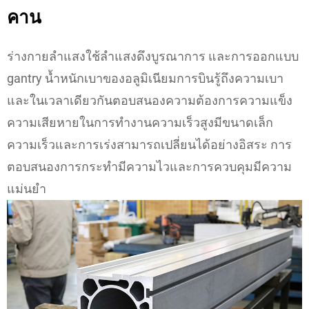
คาน
ร่างกายลำแสงใช้ลำแสงดึงบูรณาการ และการออกแบบ
gantry น้ำหนักเบาของอลูมิเนียมการบินรู้ถึงความเบา
และในเวลาเดียวกันตอบสนองความต้องการความแข็ง
ความเสียหายในการทำงานความเร็วสูงมีขนาดเล็ก
ความเร็วและการเร่งสามารถเปลี่ยนได้อย่างอิสระ การ
ตอบสนองการกระทํามีความไวและการควบคุมมีความ
แม่นยำ