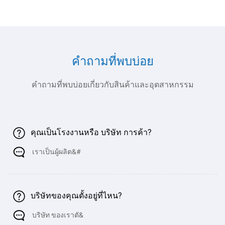
170
1700
4000
3100
200
450
ตัน /
4000
คำถามที่พบบ่อย
220t
2200
4000
3100
200
450
/
4000
คำถามที่พบบ่อยเกี่ยวกับสินค้าและอุตสาหกรรม
ตัน
250
2500
4000
3100
250
450
ตัน /
คุณเป็นโรงงานหรือ บริษัท การค้า?
4000
เราเป็นผู้ผลิต&#
250
2500
6000
4800
250
450
ตัน /
6000
บริษัทของคุณตั้งอยู่ที่ไหน?
320
3200
4000
3100
250
500
ตัน /
บริษัท ของเราตั&