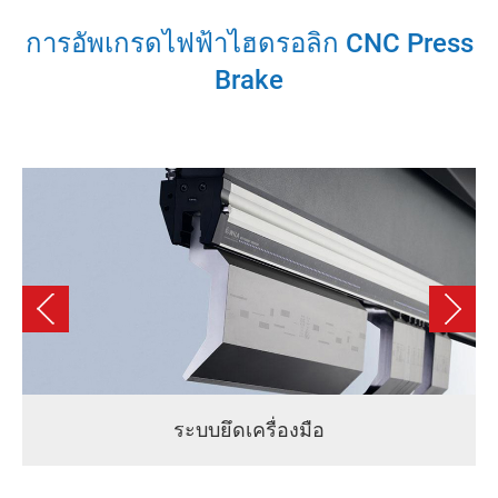
การอัพเกรดไฟฟ้าไฮดรอลิก CNC Press
110
1100
2500
2050
200
400
ตัน /
Brake
2500
110
1100
3200
2700
200
400
ตัน /
3200
110
1100
4000
3100
200
400
ตัน /
4000
135
1350
3200
2700
200
400
ตัน /
3200
งมือ
ฟังก์ชัน ECO เซอร์โว
135
1350
4000
3100
200
400
ตัน /
4000